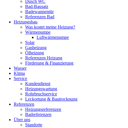
Dusch WC
Bad-Bausatz
Badewannentür
Referenzen Bad
Heizungsbau
Was kostet meine Heizung?
Wärmepumpe
Luftwärmepumpe
Solar
Gasheizung
Ölheizung
Referenzen Heizung
Förderung & Finanzierung
Wasser
Klima
Service
Kundendienst
Heizungswartung
Rohrbruchservice
Leckortung & Bautrocknung
Referenzen
Heizungsreferenzen
Badreferenzen
Über uns
Standorte