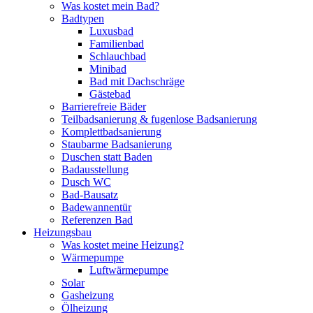
Was kostet mein Bad?
Badtypen
Luxusbad
Familienbad
Schlauchbad
Minibad
Bad mit Dachschräge
Gästebad
Barrierefreie Bäder
Teilbadsanierung & fugenlose Badsanierung
Komplettbadsanierung
Staubarme Badsanierung
Duschen statt Baden
Badausstellung
Dusch WC
Bad-Bausatz
Badewannentür
Referenzen Bad
Heizungsbau
Was kostet meine Heizung?
Wärmepumpe
Luftwärmepumpe
Solar
Gasheizung
Ölheizung