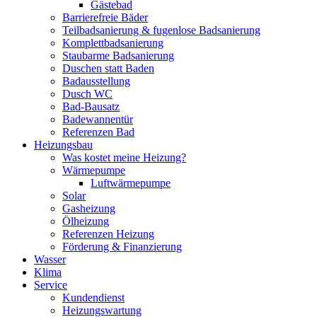
Gästebad
Barrierefreie Bäder
Teilbadsanierung & fugenlose Badsanierung
Komplettbadsanierung
Staubarme Badsanierung
Duschen statt Baden
Badausstellung
Dusch WC
Bad-Bausatz
Badewannentür
Referenzen Bad
Heizungsbau
Was kostet meine Heizung?
Wärmepumpe
Luftwärmepumpe
Solar
Gasheizung
Ölheizung
Referenzen Heizung
Förderung & Finanzierung
Wasser
Klima
Service
Kundendienst
Heizungswartung