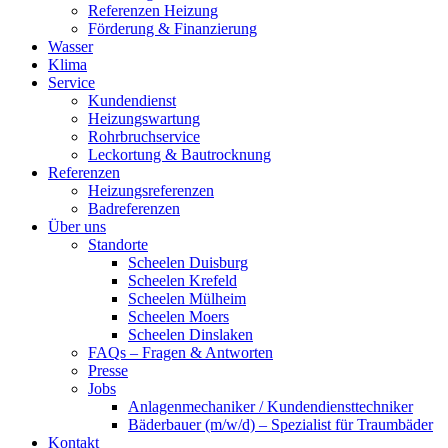
Referenzen Heizung
Förderung & Finanzierung
Wasser
Klima
Service
Kundendienst
Heizungswartung
Rohrbruchservice
Leckortung & Bautrocknung
Referenzen
Heizungsreferenzen
Badreferenzen
Über uns
Standorte
Scheelen Duisburg
Scheelen Krefeld
Scheelen Mülheim
Scheelen Moers
Scheelen Dinslaken
FAQs – Fragen & Antworten
Presse
Jobs
Anlagenmechaniker / Kundendiensttechniker
Bäderbauer (m/w/d) – Spezialist für Traumbäder
Kontakt