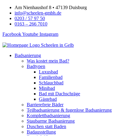
Zum
Am Nienhaushof 8 • 47139 Duisburg
Inhalt
info@scheelen-gmbh.de
springen
0203 / 57 97 50
0163 – 266 7010
Facebook
Youtube
Instagram
Badsanierung
Was kostet mein Bad?
Badtypen
Luxusbad
Familienbad
Schlauchbad
Minibad
Bad mit Dachschräge
Gästebad
Barrierefreie Bäder
Teilbadsanierung & fugenlose Badsanierung
Komplettbadsanierung
Staubarme Badsanierung
Duschen statt Baden
Badausstellung