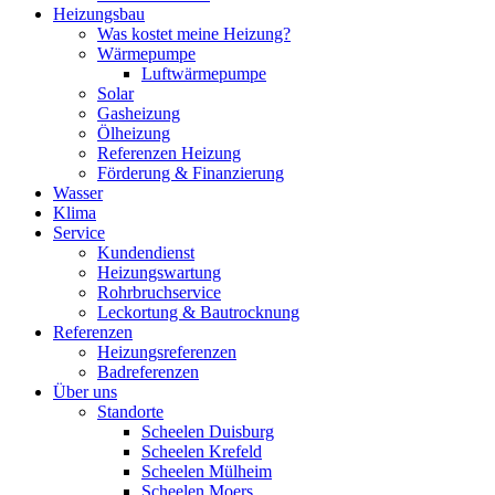
Heizungsbau
Was kostet meine Heizung?
Wärmepumpe
Luftwärmepumpe
Solar
Gasheizung
Ölheizung
Referenzen Heizung
Förderung & Finanzierung
Wasser
Klima
Service
Kundendienst
Heizungswartung
Rohrbruchservice
Leckortung & Bautrocknung
Referenzen
Heizungsreferenzen
Badreferenzen
Über uns
Standorte
Scheelen Duisburg
Scheelen Krefeld
Scheelen Mülheim
Scheelen Moers