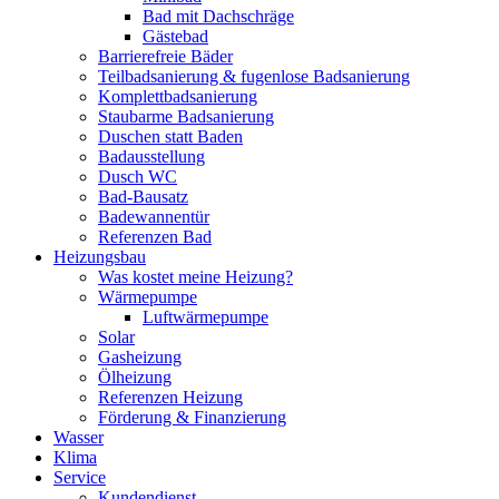
Bad mit Dachschräge
Gästebad
Barrierefreie Bäder
Teilbadsanierung & fugenlose Badsanierung
Komplettbadsanierung
Staubarme Badsanierung
Duschen statt Baden
Badausstellung
Dusch WC
Bad-Bausatz
Badewannentür
Referenzen Bad
Heizungsbau
Was kostet meine Heizung?
Wärmepumpe
Luftwärmepumpe
Solar
Gasheizung
Ölheizung
Referenzen Heizung
Förderung & Finanzierung
Wasser
Klima
Service
Kundendienst