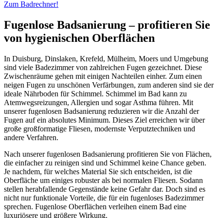
Zum Badrechner!
Fugenlose Badsanierung – profitieren Sie
von hygienischen Oberflächen
In Duisburg, Dinslaken, Krefeld, Mülheim, Moers und Umgebung
sind viele Badezimmer von zahlreichen Fugen gezeichnet. Diese
Zwischenräume gehen mit einigen Nachteilen einher. Zum einen
neigen Fugen zu unschönen Verfärbungen, zum anderen sind sie der
ideale Nährboden für Schimmel. Schimmel im Bad kann zu
Atemwegsreizungen, Allergien und sogar Asthma führen. Mit
unserer fugenlosen Badsanierung reduzieren wir die Anzahl der
Fugen auf ein absolutes Minimum. Dieses Ziel erreichen wir über
große großformatige Fliesen, modernste Verputztechniken und
andere Verfahren.
Nach unserer fugenlosen Badsanierung profitieren Sie von Flächen,
die einfacher zu reinigen sind und Schimmel keine Chance geben.
Je nachdem, für welches Material Sie sich entscheiden, ist die
Oberfläche um einiges robuster als bei normalen Fliesen. Sodann
stellen herabfallende Gegenstände keine Gefahr dar. Doch sind es
nicht nur funktionale Vorteile, die für ein fugenloses Badezimmer
sprechen. Fugenlose Oberflächen verleihen einem Bad eine
luxuriösere und größere Wirkung.