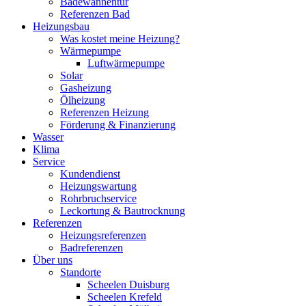
Badewannentür
Referenzen Bad
Heizungsbau
Was kostet meine Heizung?
Wärmepumpe
Luftwärmepumpe
Solar
Gasheizung
Ölheizung
Referenzen Heizung
Förderung & Finanzierung
Wasser
Klima
Service
Kundendienst
Heizungswartung
Rohrbruchservice
Leckortung & Bautrocknung
Referenzen
Heizungsreferenzen
Badreferenzen
Über uns
Standorte
Scheelen Duisburg
Scheelen Krefeld