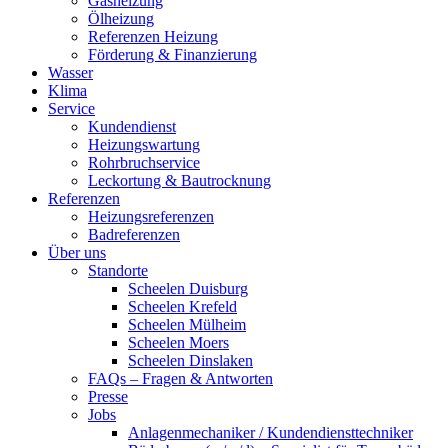
Gasheizung
Ölheizung
Referenzen Heizung
Förderung & Finanzierung
Wasser
Klima
Service
Kundendienst
Heizungswartung
Rohrbruchservice
Leckortung & Bautrocknung
Referenzen
Heizungsreferenzen
Badreferenzen
Über uns
Standorte
Scheelen Duisburg
Scheelen Krefeld
Scheelen Mülheim
Scheelen Moers
Scheelen Dinslaken
FAQs – Fragen & Antworten
Presse
Jobs
Anlagenmechaniker / Kundendiensttechniker