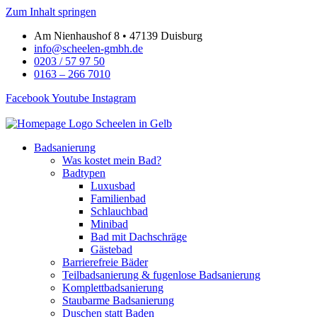
Zum Inhalt springen
Am Nienhaushof 8 • 47139 Duisburg
info@scheelen-gmbh.de
0203 / 57 97 50
0163 – 266 7010
Facebook
Youtube
Instagram
Badsanierung
Was kostet mein Bad?
Badtypen
Luxusbad
Familienbad
Schlauchbad
Minibad
Bad mit Dachschräge
Gästebad
Barrierefreie Bäder
Teilbadsanierung & fugenlose Badsanierung
Komplettbadsanierung
Staubarme Badsanierung
Duschen statt Baden