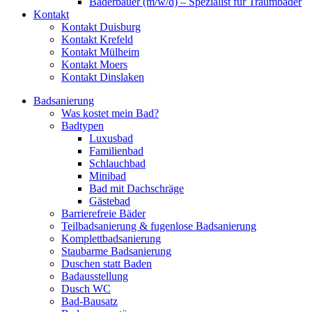
Bäderbauer (m/w/d) – Spezialist für Traumbäder
Kontakt
Kontakt Duisburg
Kontakt Krefeld
Kontakt Mülheim
Kontakt Moers
Kontakt Dinslaken
Badsanierung
Was kostet mein Bad?
Badtypen
Luxusbad
Familienbad
Schlauchbad
Minibad
Bad mit Dachschräge
Gästebad
Barrierefreie Bäder
Teilbadsanierung & fugenlose Badsanierung
Komplettbadsanierung
Staubarme Badsanierung
Duschen statt Baden
Badausstellung
Dusch WC
Bad-Bausatz