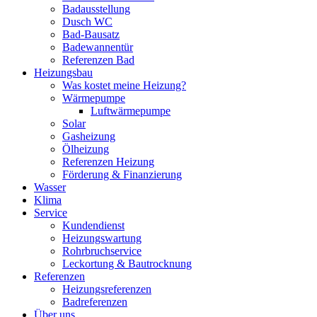
Badausstellung
Dusch WC
Bad-Bausatz
Badewannentür
Referenzen Bad
Heizungsbau
Was kostet meine Heizung?
Wärmepumpe
Luftwärmepumpe
Solar
Gasheizung
Ölheizung
Referenzen Heizung
Förderung & Finanzierung
Wasser
Klima
Service
Kundendienst
Heizungswartung
Rohrbruchservice
Leckortung & Bautrocknung
Referenzen
Heizungsreferenzen
Badreferenzen
Über uns