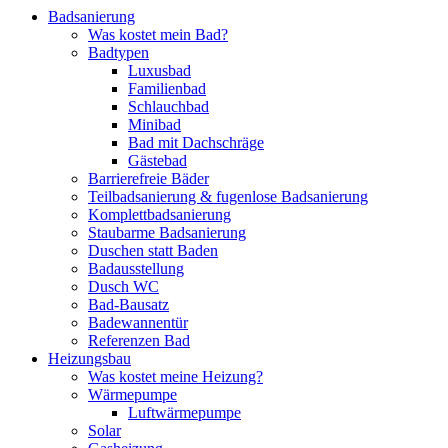
Badsanierung
Was kostet mein Bad?
Badtypen
Luxusbad
Familienbad
Schlauchbad
Minibad
Bad mit Dachschräge
Gästebad
Barrierefreie Bäder
Teilbadsanierung & fugenlose Badsanierung
Komplettbadsanierung
Staubarme Badsanierung
Duschen statt Baden
Badausstellung
Dusch WC
Bad-Bausatz
Badewannentür
Referenzen Bad
Heizungsbau
Was kostet meine Heizung?
Wärmepumpe
Luftwärmepumpe
Solar