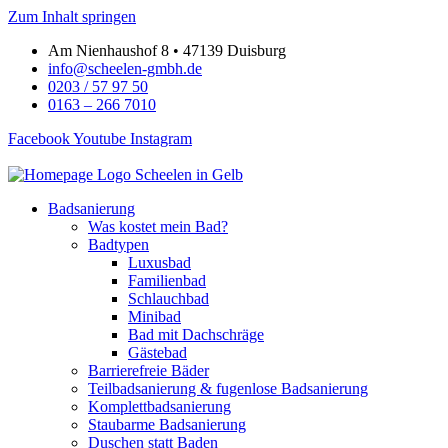
Zum Inhalt springen
Am Nienhaushof 8 • 47139 Duisburg
info@scheelen-gmbh.de
0203 / 57 97 50
0163 – 266 7010
Facebook
Youtube
Instagram
Badsanierung
Was kostet mein Bad?
Badtypen
Luxusbad
Familienbad
Schlauchbad
Minibad
Bad mit Dachschräge
Gästebad
Barrierefreie Bäder
Teilbadsanierung & fugenlose Badsanierung
Komplettbadsanierung
Staubarme Badsanierung
Duschen statt Baden