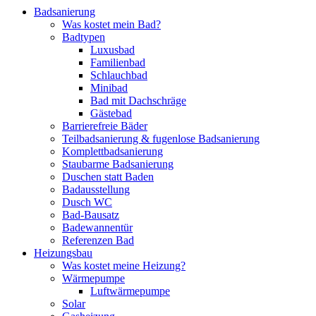
Badsanierung
Was kostet mein Bad?
Badtypen
Luxusbad
Familienbad
Schlauchbad
Minibad
Bad mit Dachschräge
Gästebad
Barrierefreie Bäder
Teilbadsanierung & fugenlose Badsanierung
Komplettbadsanierung
Staubarme Badsanierung
Duschen statt Baden
Badausstellung
Dusch WC
Bad-Bausatz
Badewannentür
Referenzen Bad
Heizungsbau
Was kostet meine Heizung?
Wärmepumpe
Luftwärmepumpe
Solar