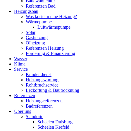
Badewannentür
Referenzen Bad
Heizungsbau
Was kostet meine Heizung?
Wärmepumpe
Luftwärmepumpe
Solar
Gasheizung
Ölheizung
Referenzen Heizung
Förderung & Finanzierung
Wasser
Klima
Service
Kundendienst
Heizungswartung
Rohrbruchservice
Leckortung & Bautrocknung
Referenzen
Heizungsreferenzen
Badreferenzen
Über uns
Standorte
Scheelen Duisburg
Scheelen Krefeld