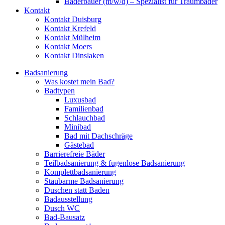
Bäderbauer (m/w/d) – Spezialist für Traumbäder
Kontakt
Kontakt Duisburg
Kontakt Krefeld
Kontakt Mülheim
Kontakt Moers
Kontakt Dinslaken
Badsanierung
Was kostet mein Bad?
Badtypen
Luxusbad
Familienbad
Schlauchbad
Minibad
Bad mit Dachschräge
Gästebad
Barrierefreie Bäder
Teilbadsanierung & fugenlose Badsanierung
Komplettbadsanierung
Staubarme Badsanierung
Duschen statt Baden
Badausstellung
Dusch WC
Bad-Bausatz