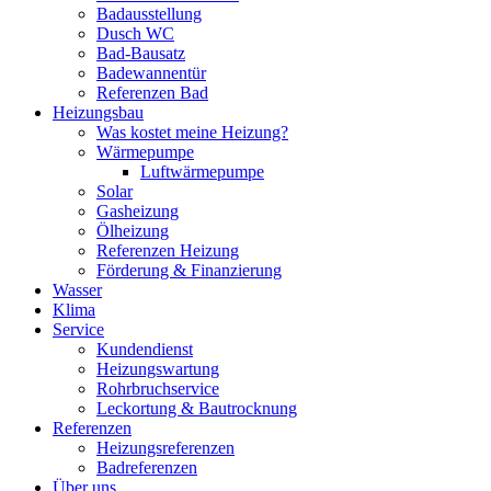
Badausstellung
Dusch WC
Bad-Bausatz
Badewannentür
Referenzen Bad
Heizungsbau
Was kostet meine Heizung?
Wärmepumpe
Luftwärmepumpe
Solar
Gasheizung
Ölheizung
Referenzen Heizung
Förderung & Finanzierung
Wasser
Klima
Service
Kundendienst
Heizungswartung
Rohrbruchservice
Leckortung & Bautrocknung
Referenzen
Heizungsreferenzen
Badreferenzen
Über uns