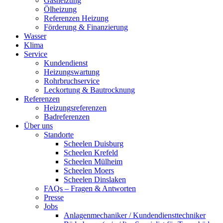
Gasheizung
Ölheizung
Referenzen Heizung
Förderung & Finanzierung
Wasser
Klima
Service
Kundendienst
Heizungswartung
Rohrbruchservice
Leckortung & Bautrocknung
Referenzen
Heizungsreferenzen
Badreferenzen
Über uns
Standorte
Scheelen Duisburg
Scheelen Krefeld
Scheelen Mülheim
Scheelen Moers
Scheelen Dinslaken
FAQs – Fragen & Antworten
Presse
Jobs
Anlagenmechaniker / Kundendiensttechniker