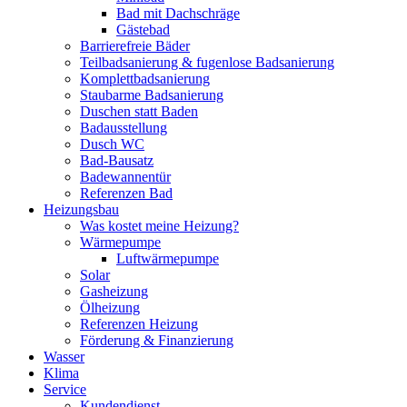
Bad mit Dachschräge
Gästebad
Barrierefreie Bäder
Teilbadsanierung & fugenlose Badsanierung
Komplettbadsanierung
Staubarme Badsanierung
Duschen statt Baden
Badausstellung
Dusch WC
Bad-Bausatz
Badewannentür
Referenzen Bad
Heizungsbau
Was kostet meine Heizung?
Wärmepumpe
Luftwärmepumpe
Solar
Gasheizung
Ölheizung
Referenzen Heizung
Förderung & Finanzierung
Wasser
Klima
Service
Kundendienst