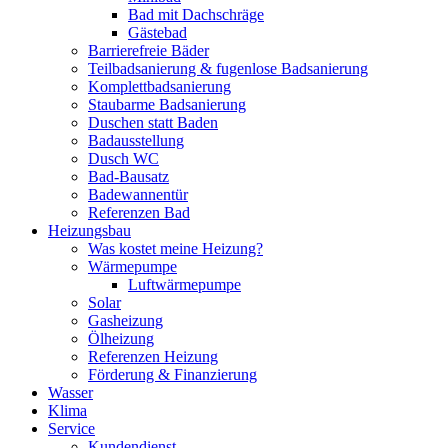
Bad mit Dachschräge
Gästebad
Barrierefreie Bäder
Teilbadsanierung & fugenlose Badsanierung
Komplettbadsanierung
Staubarme Badsanierung
Duschen statt Baden
Badausstellung
Dusch WC
Bad-Bausatz
Badewannentür
Referenzen Bad
Heizungsbau
Was kostet meine Heizung?
Wärmepumpe
Luftwärmepumpe
Solar
Gasheizung
Ölheizung
Referenzen Heizung
Förderung & Finanzierung
Wasser
Klima
Service
Kundendienst