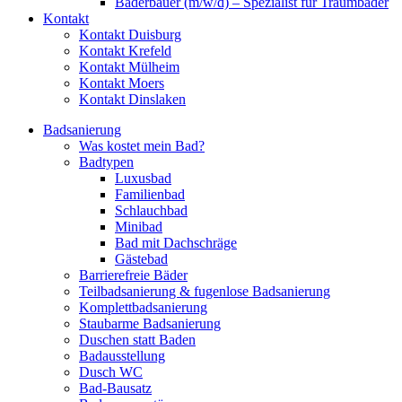
Bäderbauer (m/w/d) – Spezialist für Traumbäder
Kontakt
Kontakt Duisburg
Kontakt Krefeld
Kontakt Mülheim
Kontakt Moers
Kontakt Dinslaken
Badsanierung
Was kostet mein Bad?
Badtypen
Luxusbad
Familienbad
Schlauchbad
Minibad
Bad mit Dachschräge
Gästebad
Barrierefreie Bäder
Teilbadsanierung & fugenlose Badsanierung
Komplettbadsanierung
Staubarme Badsanierung
Duschen statt Baden
Badausstellung
Dusch WC
Bad-Bausatz