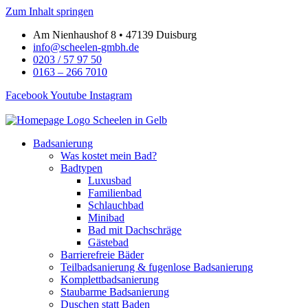
Zum Inhalt springen
Am Nienhaushof 8 • 47139 Duisburg
info@scheelen-gmbh.de
0203 / 57 97 50
0163 – 266 7010
Facebook
Youtube
Instagram
Badsanierung
Was kostet mein Bad?
Badtypen
Luxusbad
Familienbad
Schlauchbad
Minibad
Bad mit Dachschräge
Gästebad
Barrierefreie Bäder
Teilbadsanierung & fugenlose Badsanierung
Komplettbadsanierung
Staubarme Badsanierung
Duschen statt Baden