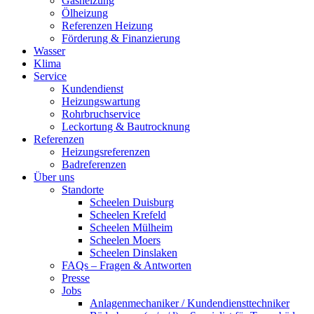
Gasheizung
Ölheizung
Referenzen Heizung
Förderung & Finanzierung
Wasser
Klima
Service
Kundendienst
Heizungswartung
Rohrbruchservice
Leckortung & Bautrocknung
Referenzen
Heizungsreferenzen
Badreferenzen
Über uns
Standorte
Scheelen Duisburg
Scheelen Krefeld
Scheelen Mülheim
Scheelen Moers
Scheelen Dinslaken
FAQs – Fragen & Antworten
Presse
Jobs
Anlagenmechaniker / Kundendiensttechniker