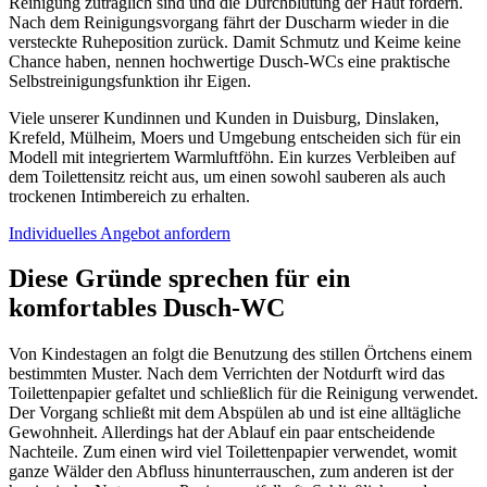
Reinigung zuträglich sind und die Durchblutung der Haut fördern.
Nach dem Reinigungsvorgang fährt der Duscharm wieder in die
versteckte Ruheposition zurück. Damit Schmutz und Keime keine
Chance haben, nennen hochwertige Dusch-WCs eine praktische
Selbstreinigungsfunktion ihr Eigen.
Viele unserer Kundinnen und Kunden in Duisburg, Dinslaken,
Krefeld, Mülheim, Moers und Umgebung entscheiden sich für ein
Modell mit integriertem Warmluftföhn. Ein kurzes Verbleiben auf
dem Toilettensitz reicht aus, um einen sowohl sauberen als auch
trockenen Intimbereich zu erhalten.
Individuelles Angebot anfordern
Diese Gründe sprechen für ein
komfortables Dusch-WC
Von Kindestagen an folgt die Benutzung des stillen Örtchens einem
bestimmten Muster. Nach dem Verrichten der Notdurft wird das
Toilettenpapier gefaltet und schließlich für die Reinigung verwendet.
Der Vorgang schließt mit dem Abspülen ab und ist eine alltägliche
Gewohnheit. Allerdings hat der Ablauf ein paar entscheidende
Nachteile. Zum einen wird viel Toilettenpapier verwendet, womit
ganze Wälder den Abfluss hinunterrauschen, zum anderen ist der