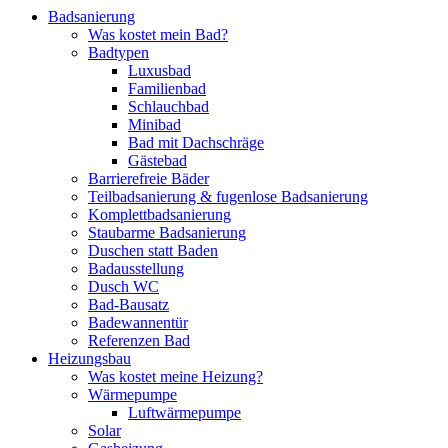
Badsanierung
Was kostet mein Bad?
Badtypen
Luxusbad
Familienbad
Schlauchbad
Minibad
Bad mit Dachschräge
Gästebad
Barrierefreie Bäder
Teilbadsanierung & fugenlose Badsanierung
Komplettbadsanierung
Staubarme Badsanierung
Duschen statt Baden
Badausstellung
Dusch WC
Bad-Bausatz
Badewannentür
Referenzen Bad
Heizungsbau
Was kostet meine Heizung?
Wärmepumpe
Luftwärmepumpe
Solar