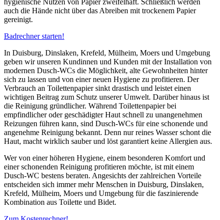
hygienische Nutzen von Papier zweifelhaft. Schließlich werden
auch die Hände nicht über das Abreiben mit trockenem Papier
gereinigt.
Badrechner starten!
In Duisburg, Dinslaken, Krefeld, Mülheim, Moers und Umgebung
geben wir unseren Kundinnen und Kunden mit der Installation von
modernen Dusch-WCs die Möglichkeit, alte Gewohnheiten hinter
sich zu lassen und von einer neuen Hygiene zu profitieren. Der
Verbrauch an Toilettenpapier sinkt drastisch und leistet einen
wichtigen Beitrag zum Schutz unserer Umwelt. Darüber hinaus ist
die Reinigung gründlicher. Während Toilettenpapier bei
empfindlicher oder geschädigter Haut schnell zu unangenehmen
Reizungen führen kann, sind Dusch-WCs für eine schonende und
angenehme Reinigung bekannt. Denn nur reines Wasser schont die
Haut, macht wirklich sauber und löst garantiert keine Allergien aus.
Wer von einer höheren Hygiene, einem besonderen Komfort und
einer schonenden Reinigung profitieren möchte, ist mit einem
Dusch-WC bestens beraten. Angesichts der zahlreichen Vorteile
entscheiden sich immer mehr Menschen in Duisburg, Dinslaken,
Krefeld, Mülheim, Moers und Umgebung für die faszinierende
Kombination aus Toilette und Bidet.
Zum Kostenrechner!