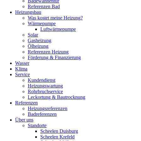
Badewannentür
Referenzen Bad
Heizungsbau
Was kostet meine Heizung?
Wärmepumpe
Luftwärmepumpe
Solar
Gasheizung
Ölheizung
Referenzen Heizung
Förderung & Finanzierung
Wasser
Klima
Service
Kundendienst
Heizungswartung
Rohrbruchservice
Leckortung & Bautrocknung
Referenzen
Heizungsreferenzen
Badreferenzen
Über uns
Standorte
Scheelen Duisburg
Scheelen Krefeld