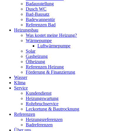
Badausstellung
Dusch WC
Bad-Bausatz
Badewannentür
Referenzen Bad
Heizungsbau
Was kostet meine Heizung?
Wärmepumpe
Luftwärmepumpe
Solar
Gasheizung
Ölheizung
Referenzen Heizung
Förderung & Finanzierung
Wasser
Klima
Service
Kundendienst
Heizungswartung
Rohrbruchservice
Leckortung & Bautrocknung
Referenzen
Heizungsreferenzen
Badreferenzen
Über uns