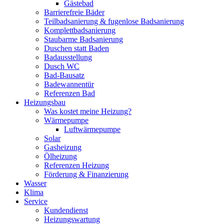
Gästebad
Barrierefreie Bäder
Teilbadsanierung & fugenlose Badsanierung
Komplettbadsanierung
Staubarme Badsanierung
Duschen statt Baden
Badausstellung
Dusch WC
Bad-Bausatz
Badewannentür
Referenzen Bad
Heizungsbau
Was kostet meine Heizung?
Wärmepumpe
Luftwärmepumpe
Solar
Gasheizung
Ölheizung
Referenzen Heizung
Förderung & Finanzierung
Wasser
Klima
Service
Kundendienst
Heizungswartung