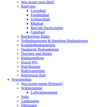
Was kostet mein Bad?
Badtypen
Luxusbad
Familienbad
Schlauchbad
Minibad
Bad mit Dachschräge
Gästebad
Barrierefreie Bäder
Teilbadsanierung & fugenlose Badsanierung
Komplettbadsanierung
Staubarme Badsanierung
Duschen statt Baden
Badausstellung
Dusch WC
Bad-Bausatz
Badewannentür
Referenzen Bad
Heizungsbau
Was kostet meine Heizung?
Wärmepumpe
Luftwärmepumpe
Solar
Gasheizung
Ölheizung