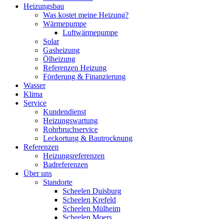
Heizungsbau
Was kostet meine Heizung?
Wärmepumpe
Luftwärmepumpe
Solar
Gasheizung
Ölheizung
Referenzen Heizung
Förderung & Finanzierung
Wasser
Klima
Service
Kundendienst
Heizungswartung
Rohrbruchservice
Leckortung & Bautrocknung
Referenzen
Heizungsreferenzen
Badreferenzen
Über uns
Standorte
Scheelen Duisburg
Scheelen Krefeld
Scheelen Mülheim
Scheelen Moers