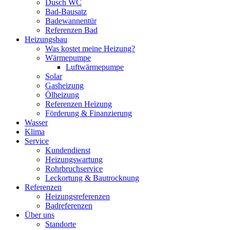
Dusch WC
Bad-Bausatz
Badewannentür
Referenzen Bad
Heizungsbau
Was kostet meine Heizung?
Wärmepumpe
Luftwärmepumpe
Solar
Gasheizung
Ölheizung
Referenzen Heizung
Förderung & Finanzierung
Wasser
Klima
Service
Kundendienst
Heizungswartung
Rohrbruchservice
Leckortung & Bautrocknung
Referenzen
Heizungsreferenzen
Badreferenzen
Über uns
Standorte