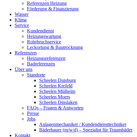
Referenzen Heizung
Förderung & Finanzierung
Wasser
Klima
Service
Kundendienst
Heizungswartung
Rohrbruchservice
Leckortung & Bautrocknung
Referenzen
Heizungsreferenzen
Badreferenzen
Über uns
Standorte
Scheelen Duisburg
Scheelen Krefeld
Scheelen Mülheim
Scheelen Moers
Scheelen Dinslaken
FAQs – Fragen & Antworten
Presse
Jobs
Anlagenmechaniker / Kundendiensttechniker
Bäderbauer (m/w/d) – Spezialist für Traumbäder
Kontakt