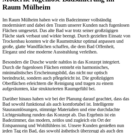
Raum Mülheim
Im Raum Mülheim haben wir ein Badezimmer vollständig
modernisiert und dabei den Traum unserer Kunden nach fugenlosen
Flächen umgesetzt. Das alte Bad war trotz seiner großzügigen
Fläche stark verbaut und wirkte beengt. Durch gezielten Einsatz von
Trockenbau konnten wir die Raumstruktur optimal anpassen und
große, glatte Wandflächen schaffen, die dem Bad Offenheit,
Eleganz und eine moderne Ausstrahlung verleihen.
Besonders die Dusche wurde nahtlos in das Konzept integriert.
Durch die fugenlosen Flächen entsteht ein harmonisches,
minimalistisches Erscheinungsbild, das nicht nur optisch
beeindruckt, sondern auch pflegeleicht ist. Die großzügigen
Oberflächen erleichtern die Reinigung und tragen zu einem
aufgeräumten, klar strukturierten Raumgefühl bei.
Darüber hinaus haben wir bei der Planung darauf geachtet, dass das
Bad sowohl funktional als auch komfortabel ist. Intelligente
Stauraumlösungen, stimmige Materialien und eine durchdachte
Lichtgestaltung runden das Konzept ab. Das Ergebnis ist ein
Badezimmer, das modern, zeitlos und zugleich ein Ort der
Entspannung und Wohlfühlens ist. Unsere Kunden genießen nun
jeden Tag ein Bad, das sowohl ästhetisch überzeugt als auch den