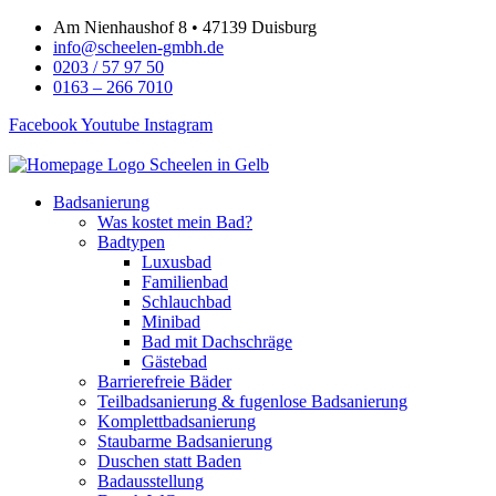
Zum
Am Nienhaushof 8 • 47139 Duisburg
Inhalt
info@scheelen-gmbh.de
springen
0203 / 57 97 50
0163 – 266 7010
Facebook
Youtube
Instagram
Badsanierung
Was kostet mein Bad?
Badtypen
Luxusbad
Familienbad
Schlauchbad
Minibad
Bad mit Dachschräge
Gästebad
Barrierefreie Bäder
Teilbadsanierung & fugenlose Badsanierung
Komplettbadsanierung
Staubarme Badsanierung
Duschen statt Baden
Badausstellung