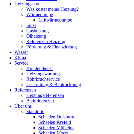
Heizungsbau
Was kostet meine Heizung?
Wärmepumpe
Luftwärmepumpe
Solar
Gasheizung
Ölheizung
Referenzen Heizung
Förderung & Finanzierung
Wasser
Klima
Service
Kundendienst
Heizungswartung
Rohrbruchservice
Leckortung & Bautrocknung
Referenzen
Heizungsreferenzen
Badreferenzen
Über uns
Standorte
Scheelen Duisburg
Scheelen Krefeld
Scheelen Mülheim
Scheelen Moers