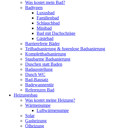
Was kostet mein Bad?
Badtypen
Luxusbad
Familienbad
Schlauchbad
Minibad
Bad mit Dachschräge
Gästebad
Barrierefreie Bäder
Teilbadsanierung & fugenlose Badsanierung
Komplettbadsanierung
Staubarme Badsanierung
Duschen statt Baden
Badausstellung
Dusch WC
Bad-Bausatz
Badewannentür
Referenzen Bad
Heizungsbau
Was kostet meine Heizung?
Wärmepumpe
Luftwärmepumpe
Solar
Gasheizung
Ölheizung