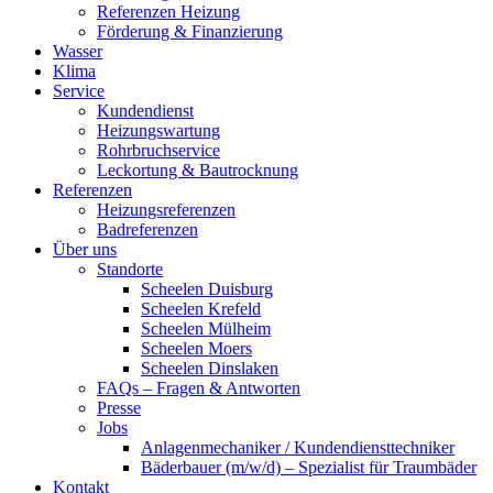
Referenzen Heizung
Förderung & Finanzierung
Wasser
Klima
Service
Kundendienst
Heizungswartung
Rohrbruchservice
Leckortung & Bautrocknung
Referenzen
Heizungsreferenzen
Badreferenzen
Über uns
Standorte
Scheelen Duisburg
Scheelen Krefeld
Scheelen Mülheim
Scheelen Moers
Scheelen Dinslaken
FAQs – Fragen & Antworten
Presse
Jobs
Anlagenmechaniker / Kundendiensttechniker
Bäderbauer (m/w/d) – Spezialist für Traumbäder
Kontakt