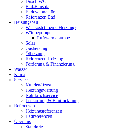
Dusch WC
Bad-Bausatz
Badewannentür
Referenzen Bad
Heizungsbau
Was kostet meine Heizung?
Wärmepumpe
Luftwärmepumpe
Solar
Gasheizung
Ölheizung
Referenzen Heizung
Förderung & Finanzierung
Wasser
Klima
Service
Kundendienst
Heizungswartung
Rohrbruchservice
Leckortung & Bautrocknung
Referenzen
Heizungsreferenzen
Badreferenzen
Über uns
Standorte