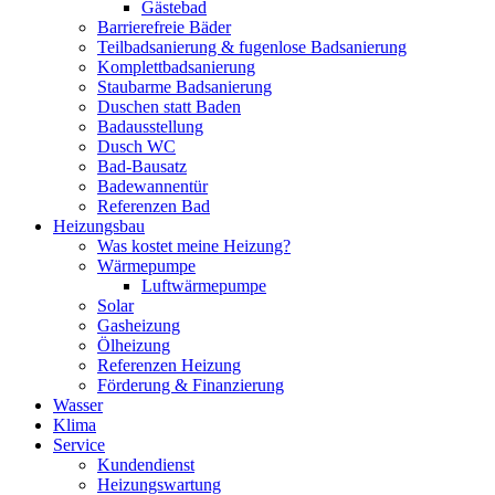
Gästebad
Barrierefreie Bäder
Teilbadsanierung & fugenlose Badsanierung
Komplettbadsanierung
Staubarme Badsanierung
Duschen statt Baden
Badausstellung
Dusch WC
Bad-Bausatz
Badewannentür
Referenzen Bad
Heizungsbau
Was kostet meine Heizung?
Wärmepumpe
Luftwärmepumpe
Solar
Gasheizung
Ölheizung
Referenzen Heizung
Förderung & Finanzierung
Wasser
Klima
Service
Kundendienst
Heizungswartung