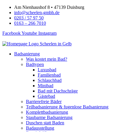
Zum
Am Nienhaushof 8 • 47139 Duisburg
Inhalt
info@scheelen-gmbh.de
springen
0203 / 57 97 50
0163 – 266 7010
Facebook
Youtube
Instagram
Badsanierung
Was kostet mein Bad?
Badtypen
Luxusbad
Familienbad
Schlauchbad
Minibad
Bad mit Dachschräge
Gästebad
Barrierefreie Bäder
Teilbadsanierung & fugenlose Badsanierung
Komplettbadsanierung
Staubarme Badsanierung
Duschen statt Baden
Badausstellung