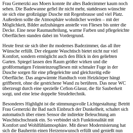
Frau Gemerzki aus Moers konnte ihr altes Badezimmer kaum noch
sehen. Die Badewanne gefiel ihr nicht mehr, stattdessen wünschte
sie sich eine großzügige Dusche mit Regenbrause und viel Platz.
Außerdem sollte die Atmosphäre wohnlicher werden – mit der
Möglichkeit, Bilder aufzuhängen anstelle von Fliesen bis unter die
Decke. Eine neue Raumaufteilung, warme Farben und pflegeleichte
Oberflächen standen dabei im Vordergrund.
Heute freut sie sich über ihr modernes Badezimmer, das all ihre
Wünsche erfüllt. Der elegante Waschtisch bietet nicht nur viel
Komfort, sondern ermöglicht auch den Blick in den geliebten
Garten. Spiegel lassen den Raum größer wirken und die
großformatigen Feinsteinzeugfliesen mit schmaler Fuge in der
Dusche sorgen für eine pflegeleichte und gleichzeitig edle
Oberfläche. Das angewärmte Handtuch vom Heizkörper hängt
griffbereit, ohne die gestrichene Wand zu berühren. Das neue WC
überzeugt durch eine spezielle Cefion-Glasur, die für Sauberkeit
sorgt, und eine leise doppelte Strudeltechnik.
Besonderes Highlight ist die stimmungsvolle Lichtgestaltung: Betritt
Frau Gemerzki ihr Bad nach Einbruch der Dunkelheit, schaltet sich
automatisch über einen Sensor die indirekte Beleuchtung am
Waschtischschrank ein. So verbindet sich Funktionalität mit
Komfort und Wohlfühlatmosphäre. Mit dieser Modernisierung hat
sich die Bauherrin einen Herzenswunsch erfüllt und genießt nun