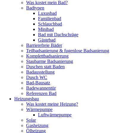
Was kostet mein Bad?
Badtypen
Luxusbad
Familienbad
Schlauchbad
Minibad
Bad mit Dachschräge
Gästebad
Barrierefreie Bäder
Teilbadsanierung & fugenlose Badsanierung
Komplettbadsanierung
Staubarme Badsanierung
Duschen statt Baden
Badausstellung
Dusch WC
Bad-Bausatz
Badewannentür
Referenzen Bad
Heizungsbau
Was kostet meine Heizung?
Wärmepumpe
Luftwärmepumpe
Solar
Gasheizung
Ölheizung