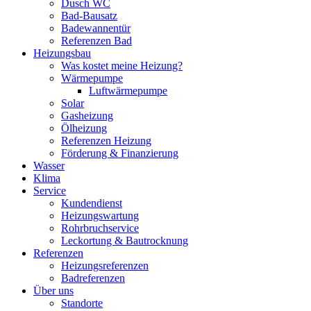
Dusch WC
Bad-Bausatz
Badewannentür
Referenzen Bad
Heizungsbau
Was kostet meine Heizung?
Wärmepumpe
Luftwärmepumpe
Solar
Gasheizung
Ölheizung
Referenzen Heizung
Förderung & Finanzierung
Wasser
Klima
Service
Kundendienst
Heizungswartung
Rohrbruchservice
Leckortung & Bautrocknung
Referenzen
Heizungsreferenzen
Badreferenzen
Über uns
Standorte