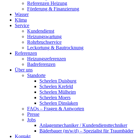
Referenzen Heizung
Förderung & Finanzierung
Wasser
Klima
Service
Kundendienst
Heizungswartung
Rohrbruchservice
Leckortung & Bautrocknung
Referenzen
Heizungsreferenzen
Badreferenzen
Über uns
Standorte
Scheelen Duisburg
Scheelen Krefeld
Scheelen Mülheim
Scheelen Moers
Scheelen Dinslaken
FAQs – Fragen & Antworten
Presse
Jobs
Anlagenmechaniker / Kundendiensttechniker
Bäderbauer (m/w/d) – Spezialist für Traumbäder
Kontakt