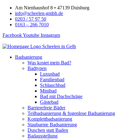
Zum
Am Nienhaushof 8 • 47139 Duisburg
Inhalt
info@scheelen-gmbh.de
springen
0203 / 57 97 50
0163 – 266 7010
Facebook
Youtube
Instagram
Badsanierung
Was kostet mein Bad?
Badtypen
Luxusbad
Familienbad
Schlauchbad
Minibad
Bad mit Dachschräge
Gästebad
Barrierefreie Bäder
Teilbadsanierung & fugenlose Badsanierung
Komplettbadsanierung
Staubarme Badsanierung
Duschen statt Baden
Badausstellung