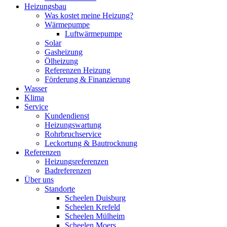
Heizungsbau
Was kostet meine Heizung?
Wärmepumpe
Luftwärmepumpe
Solar
Gasheizung
Ölheizung
Referenzen Heizung
Förderung & Finanzierung
Wasser
Klima
Service
Kundendienst
Heizungswartung
Rohrbruchservice
Leckortung & Bautrocknung
Referenzen
Heizungsreferenzen
Badreferenzen
Über uns
Standorte
Scheelen Duisburg
Scheelen Krefeld
Scheelen Mülheim
Scheelen Moers