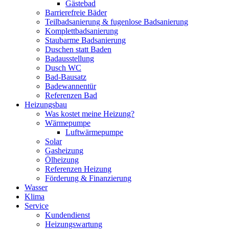
Gästebad
Barrierefreie Bäder
Teilbadsanierung & fugenlose Badsanierung
Komplettbadsanierung
Staubarme Badsanierung
Duschen statt Baden
Badausstellung
Dusch WC
Bad-Bausatz
Badewannentür
Referenzen Bad
Heizungsbau
Was kostet meine Heizung?
Wärmepumpe
Luftwärmepumpe
Solar
Gasheizung
Ölheizung
Referenzen Heizung
Förderung & Finanzierung
Wasser
Klima
Service
Kundendienst
Heizungswartung